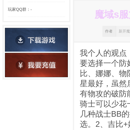
玩家QQ群：-
魔域s
作者
新开
我个人的观点
要选择一个防
比、娜娜、物
星最好，虽然
有物攻的破防
骑士可以少花
几种战士BB
选。2、吉比